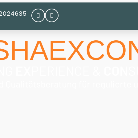
 2024635
SHAEXCO
NG
EX
PERIENCE &
CON
S
Qualitätsberatung für regulierte 