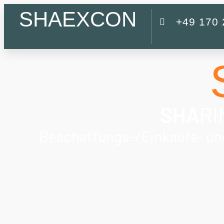
SHAEXCON
+49 170
SHA
RI
Beschaffungs-/Einkaufs- und 